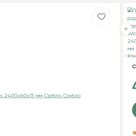
анське
Чай
Тіміде
С