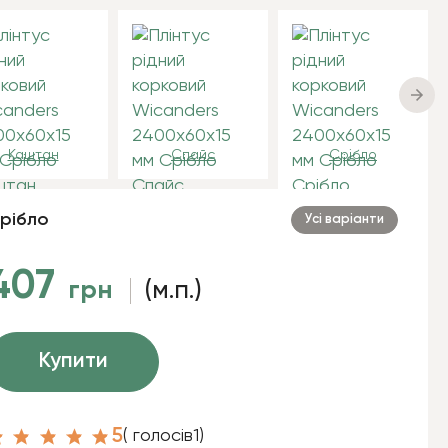
Каштан
Спайс
Срібло
рібло
Усі варіанти
407
грн
(м.п.)
Купити
5
( голосів
1
)