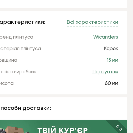
арактеристики:
Всі характеристики
ренд плінтуса
Wicanders
атеріал плінтуса
Корок
овщина
15 мм
раїна виробник
Португалія
исота
60 мм
пособи доставки: