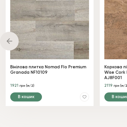
Вінілова плитка Nomad Flo Premium
Коркова п
Granada NF10109
Wise Cork 
AJ8F001
1921
2119
грн (м/2)
грн (м/2
В кошик
В коши