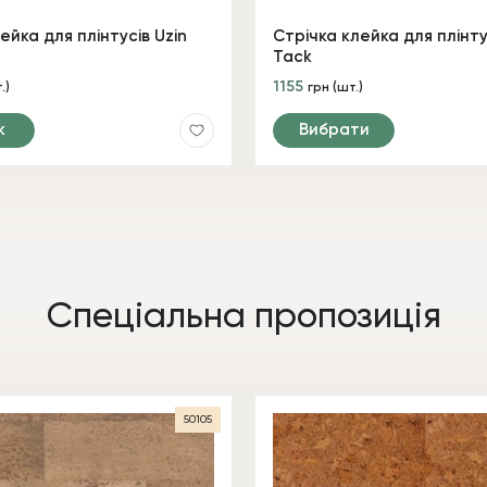
ейка для плінтусів Uzin
Стрічка клейка для плінту
Tack
1155
.)
грн (шт.)
к
Вибрати
Спеціальна пропозиція
50105