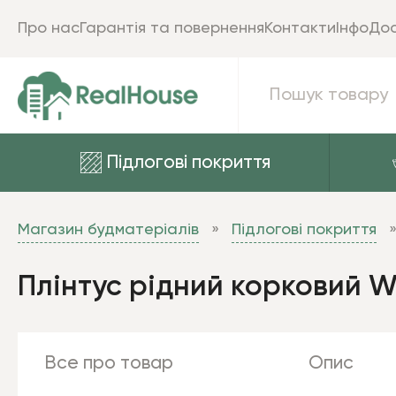
Про нас
Гарантія та повернення
Контакти
Інфо
Дос
Підлогові покриття
Магазин будматеріалів
Підлогові покриття
Плінтус рідний корковий W
Все про товар
Опис