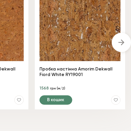
Dekwall
Пробка настінна Amorim Dekwall
Fiord White RY19001
1568
грн (м/2)
В кошик