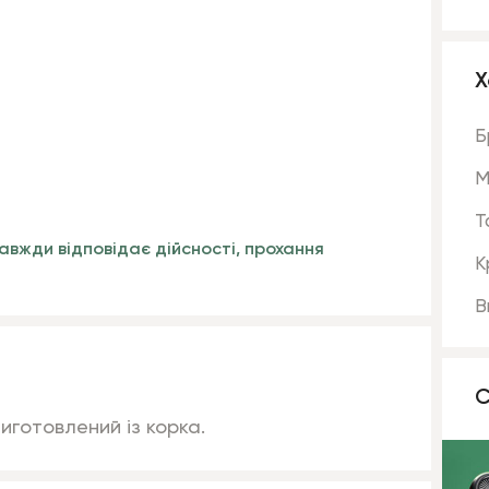
Х
Б
М
Т
авжди відповідає дійсності, прохання
К
В
С
Виготовлений із корка.