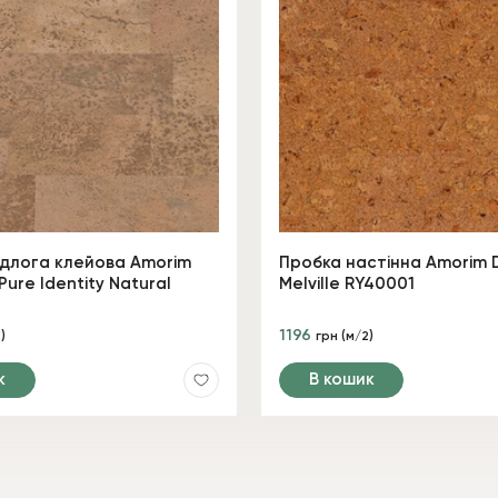
ідлога клейова Amorim
Пробка настінна Amorim 
Pure Identity Natural
Melville RY40001
1196
)
грн (м/2)
к
В кошик