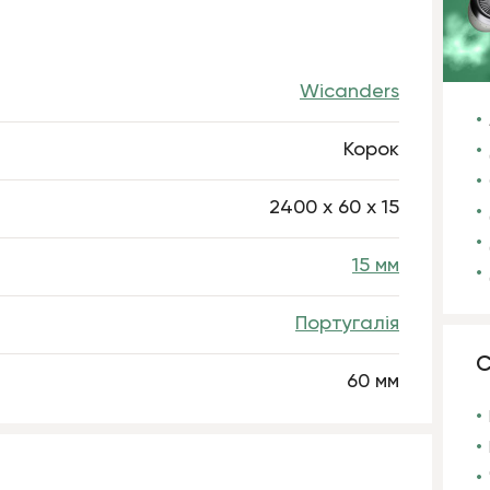
Wicanders
Корок
2400 x 60 х 15
15 мм
Португалія
С
60 мм