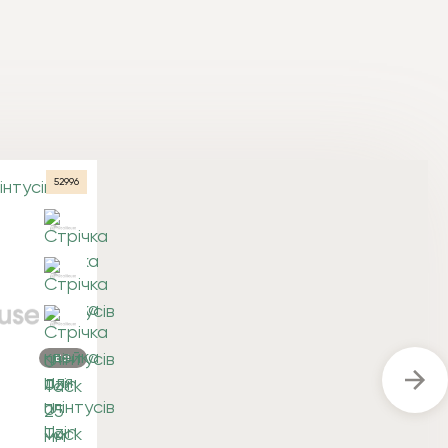
52996
Всі