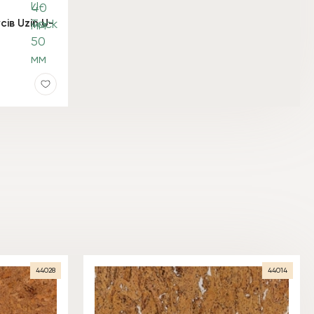
сів Uzin U-
44028
44014