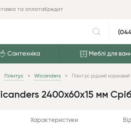
тавка та оплата
Кредит
(04
Сантехніка
Меблі для ванн
Плінтус
Wicanders
Плінтус рідний коркови
icanders 2400x60x15 мм Срі
Характеристики
Від