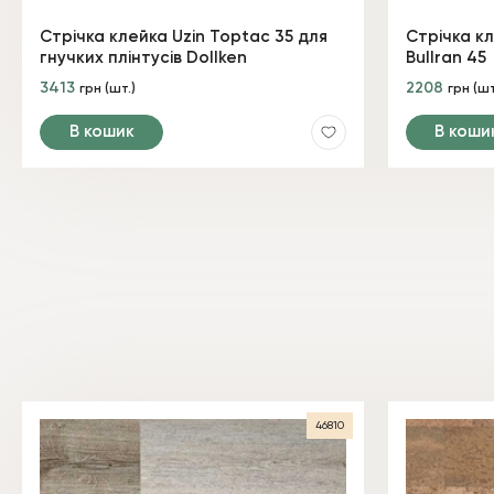
Стрічка клейка Uzin Toptac 35 для
Стрічка кл
гнучких плінтусів Dollken
Bullran 45
3413
2208
грн (шт.)
грн (шт
В кошик
В коши
46810