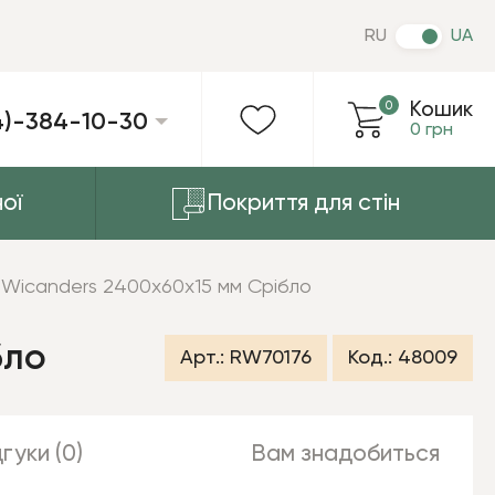
RU
UA
0
Кошик
4)-384-10-30
0 грн
ої
Покриття для стін
й Wicanders 2400x60x15 мм Срібло
бло
Арт.:
RW70176
Код.:
48009
гуки (0)
Вам знадобиться