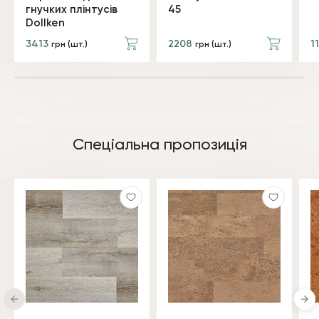
гнучких плінтусів
45
Dollken
3413
2208
1
грн (шт.)
грн (шт.)
Спеціальна пропозиція