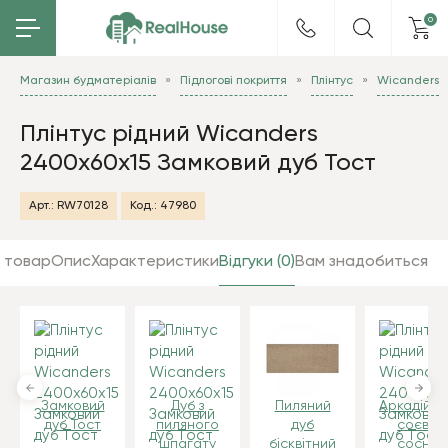
0
Магазин будматеріалів
Підлогові покриття
Плінтус
Wicanders
Плінтус рідний Wicanders
2400x60х15 Замковий дуб Тост
Арт.:
RW70128
Код.:
47980
 товар
Опис
Характеристики
Відгуки (0)
Вам знадобиться
Замковий
Дуб з
Пиляний
Аркадійсь
дуб Тост
пиляного
дуб
соєва
шпагату
бісквітний
сосна