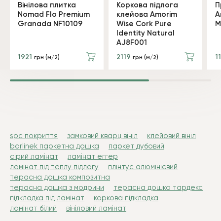
Вінілова плитка
Коркова підлога
П
Nomad Flo Premium
клейова Amorim
A
Granada NF10109
Wise Cork Pure
M
Identity Natural
AJ8F001
1921
2119
1
грн (м/2)
грн (м/2)
spc покриття
замковий кварц вініл
клейовий вініл
barlinek паркетна дошка
паркет дубовий
сірий ламінат
ламінат еггер
ламінат під теплу підлогу
плінтус алюмінієвий
терасна дошка композитна
терасна дошка з модрини
терасна дошка тардекс
підкладка під ламінат
коркова підкладка
ламінат білий
вініловий ламінат