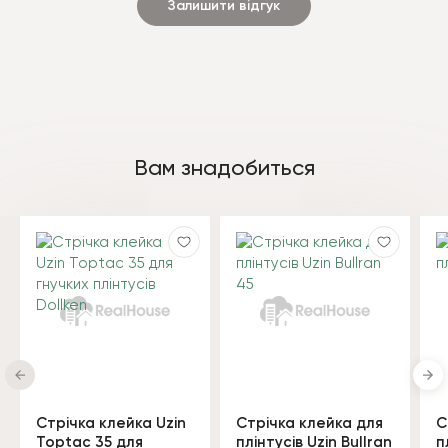
Залишити відгук
Вам знадобиться
Стрічка клейка Uzin
Стрічка клейка для
С
Toptac 35 для
плінтусів Uzin Bullran
п