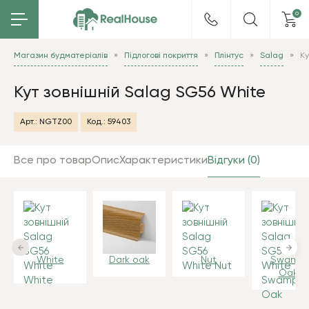
0
Магазин будматеріалів
Підлогові покриття
Плінтус
Salag
Ку
Кут зовнішній Salag SG56 White
Арт.:
NGTZ00
Код.:
59403
Все про товар
Опис
Характеристики
Відгуки (0)
White
Dark oak
Nut
Swamp
Oak