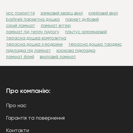
spc покриття
замковий кварц вініл
клейовий вініл
barlinek паркетна дошка
паркет дубовий
сірий ламінат
ламінат еггер
ламінат під теплу підлогу
плінтус алюмінієвий
терасна дошка композитна
терасна дошка з модрини
терасна дошка тардекс
підкладка під ламінат
коркова підкладка
ламінат білий
вініловий ламінат
Про компанію:
Про нас
Гарантія та повернення
Контакти