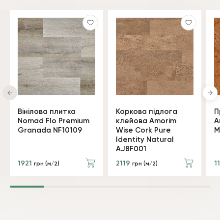
Вінілова плитка
Коркова підлога
П
Nomad Flo Premium
клейова Amorim
A
Granada NF10109
Wise Cork Pure
M
Identity Natural
AJ8F001
1921
2119
1
грн (м/2)
грн (м/2)