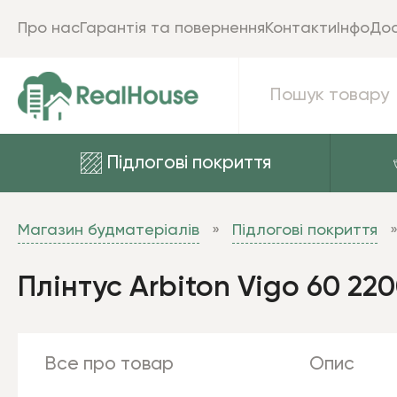
Про нас
Гарантія та повернення
Контакти
Інфо
Дос
Підлогові покриття
Магазин будматеріалів
Підлогові покриття
Плінтус Arbiton Vigo 60 22
Все про товар
Опис