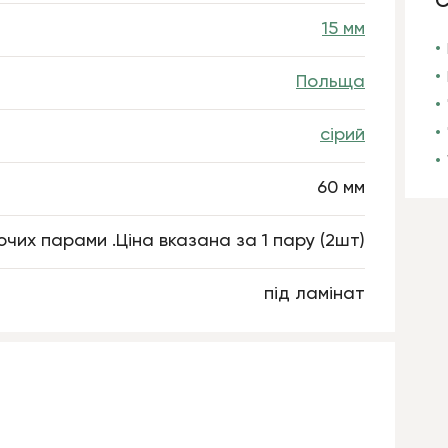
С
15 мм
Польща
сірий
60 мм
их парами .Ціна вказана за 1 пару (2шт)
під ламінат