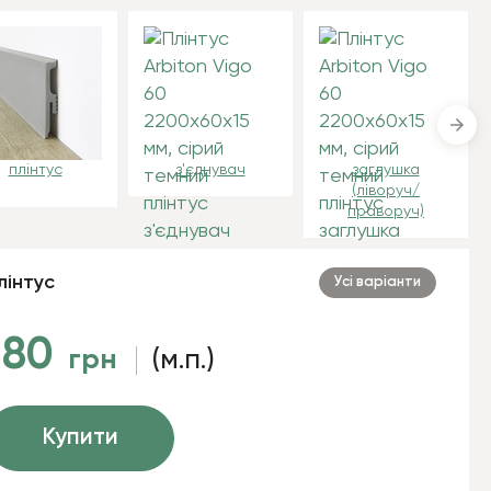
плінтус
з'єднувач
заглушка
(ліворуч/
праворуч)
лінтус
Усі варіанти
180
грн
(м.п.)
Купити