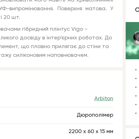
ановлювати його навіть на криволінійних
УФ-випромінювання. Поверхня матова. У
С
і 20 шт.
ачами гібридний плінтус Vigo -
ликого досвіду в інтер'єрних роботах. До
елемент, що плавно прилягає до стіни та
тажу силіконовим наповнювачем.
Arbiton
Дюрополімер
2200 х 60 х 15 мм