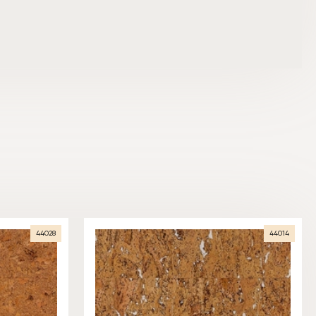
44028
44014