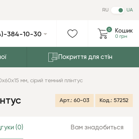
RU
UA
0
Кошик
4)-384-10-30
0 грн
ої
Покриття для стін
0х60х15 мм, сірий темний плінтус
інтус
Арт.:
60-03
Код.:
57252
гуки (0)
Вам знадобиться