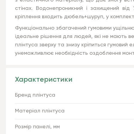
з еластичного матеріалу, що дає змогу вст
стінах. Водонепроникний і захищений від 
кріплення входить дюбель+шуруп, у комплект
Функціонально збагачений гумовими ущільнюв
ідеальне рішення для людей, які не мають ве
плінтуса зверху та знизу кріпиться гумовий 
унеможливлює необхідність оздоблення мон
Характеристики
Бренд плінтуса
Матеріал плінтуса
Розмір панелі, мм