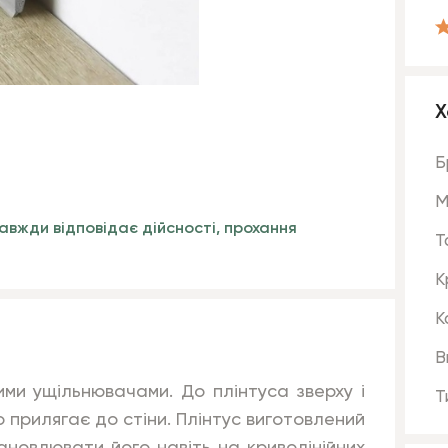
Х
Б
М
авжди відповідає дійсності, прохання
Т
К
К
В
вими ущільнювачами. До плінтуса зверху і
Т
о прилягає до стіни. Плінтус виготовлений