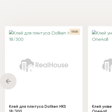
51020
Клей для плінтуса Dollken HKS
Клей унів
18/300
One4all