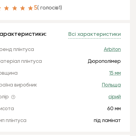
5
( голосів
1
)
арактеристики:
Всі характеристики
ренд плінтуса
Arbiton
атеріал плінтуса
Дюрополімер
овщина
15 мм
раїна виробник
Польща
олір
сірий
исота
60 мм
ип плінтуса
під ламінат