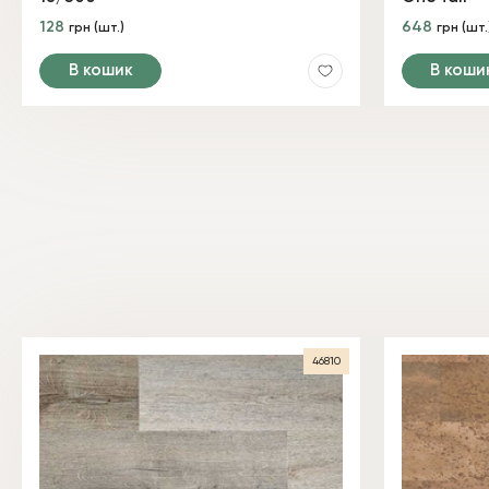
128
648
грн (шт.)
грн (шт.
В кошик
В коши
46810