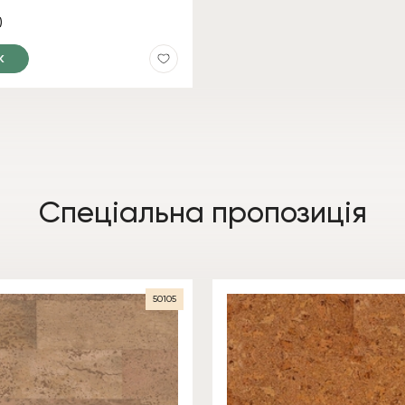
)
к
Спеціальна пропозиція
50105