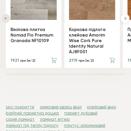
Вінілова плитка
Коркова підлога
П
Nomad Flo Premium
клейова Amorim
A
Granada NF10109
Wise Cork Pure
M
Identity Natural
AJ8F001
1921
2119
1
грн (м/2)
грн (м/2)
spc покриття
замковий кварц вініл
клейовий вініл
barlinek паркетна дошка
паркет дубовий
сірий ламінат
ламінат еггер
ламінат під теплу підлогу
плінтус алюмінієвий