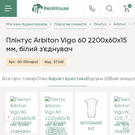
0
Магазин будматеріалів
Підлогові покриття
Плінтус
Arbiton
П
Плінтус Arbiton Vigo 60 2200х60х15
мм, білий з'єднувач
Арт.:
60-01(пара)
Код.:
57265
Все про товар
Опис
Характеристики
Відгуки (0)
Вам знадо
з'єднувач
заглушка
внутрішній
зовнішні
(ліворуч/
кут
кут
праворуч)