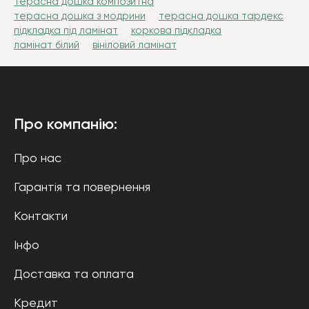
терасна дошка композитна
терасна дошка з модрини
терасна дошка тардекс
підкладка під ламінат
коркова підкладка
ламінат білий
вініловий ламінат
Про компанію:
Про нас
Гарантія та повернення
Контакти
Інфо
Доставка та оплата
Кредит