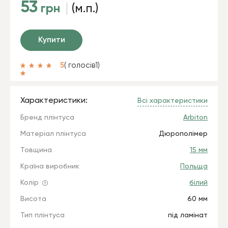
53
грн
(м.п.)
Купити
5
( голосів
1
)
Характеристики:
Всі характеристики
Бренд плінтуса
Arbiton
Матеріал плінтуса
Дюрополімер
Товщина
15 мм
Країна виробник
Польща
Колір
білий
Висота
60 мм
Тип плінтуса
під ламінат