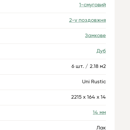
1-смуговий
2-v поздовжня
Замкове
Дуб
6 шт. / 2.18 м2
Uni Rustic
2215 х 164 х 14
14 мм
Лак