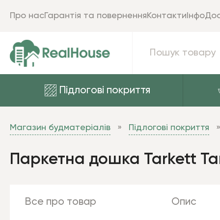
Про нас
Гарантія та повернення
Контакти
Інфо
Дос
Підлогові покриття
Магазин будматеріалів
Підлогові покриття
Паркетна дошка Tarkett T
Все про товар
Опис