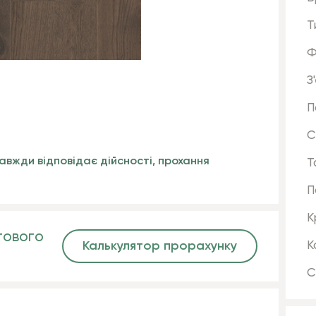
Т
Ф
З
П
С
авжди відповідає дійсності, прохання
Т
П
К
гового
Калькулятор прорахунку
К
С