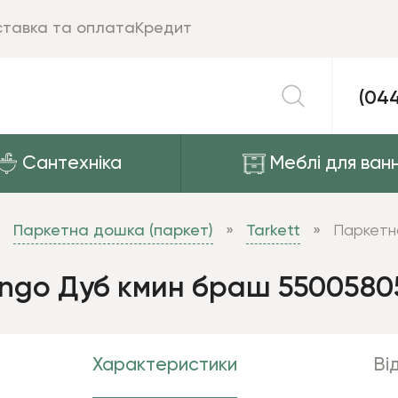
тавка та оплата
Кредит
(04
Сантехніка
Меблі для ванн
Паркетна дошка (паркет)
Tarkett
Паркетн
ango Дуб кмин браш 5500580
Характеристики
Від