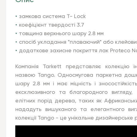
Опис
замкова система T- Lock
коефіцієнт твердості 3.7
товщина верхнього шару 2.8 мм
спосіб укладання "плаваючий" або клейови
додаткове захисне покриття
лак Proteco N
Компанія Tarkett представляє колекцію і
назвою Tango. Односмугова паркетна дош
шару 2.8 мм і має міцність і зносостійкіс
ексклюзивного та благородного вигляду, 
елітних порід дерева, таких як Африканськ
нададуть вишуканого та елегантного виг
колекції Tango - це унікальне дизайнерське 