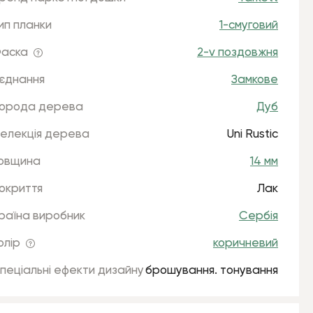
ип планки
1-смуговий
аска
2-v поздовжня
'єднання
Замкове
орода дерева
Дуб
елекція дерева
Uni Rustic
овщина
14 мм
окриття
Лак
раїна виробник
Сербія
олір
коричневий
пеціальні ефекти дизайну
брошування. тонування