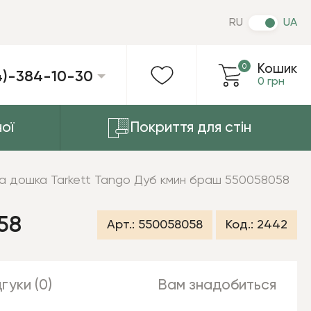
RU
UA
0
Кошик
4)-384-10-30
0 грн
ої
Покриття для стін
а дошка Tarkett Tango Дуб кмин браш 550058058
58
Арт.:
550058058
Код.:
2442
гуки (0)
Вам знадобиться