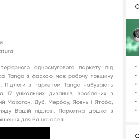
С
й
atura
нтер'єрного односмугового паркету під
ка Tango з фаскою має робочу товщину
ть. Підлоги з паркетом Tango набувають
а 17 унікальних дизайнів, зроблених з
ий Махагон, Дуб, Мербау, Ясень і Ятоба,
ляду Вашій підлозі. Паркетна дошка з
рішення для Вашої оселі.
С