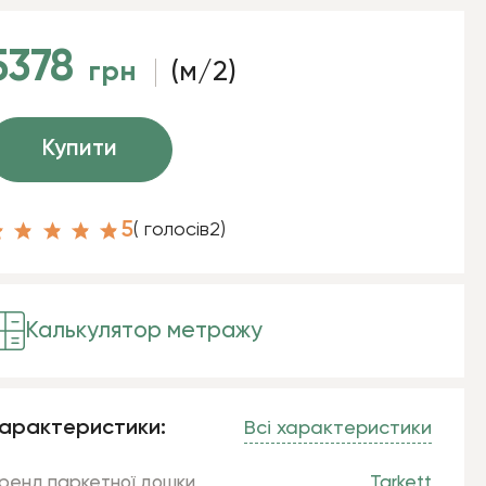
5378
грн
(м/2)
Купити
5
( голосів
2
)
Калькулятор метражу
арактеристики:
Всі характеристики
ренд паркетної дошки
Tarkett