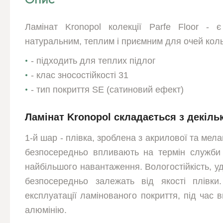
Опис
Ламінат Kronopol колекції Parfe Floor -
натуральним, теплим і приємним для очей кол
- підходить для теплих підлог
- клас зносостійкості 31
- тип покриття SE (сатиновий ефект)
Ламінат Kronopol складається з декіль
1-й шар - плівка, зроблена з акрилової та мел
безпосередньо впливають на термін служби л
найбільшого навантаження. Вологостійкість, удар
безпосередньо залежать від якості плівк
експлуатації ламінованого покриття, під час 
алюмінію.