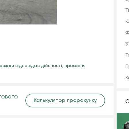
Т
К
Ф
З
Т
авжди відповідає дійсності, прохання
П
К
гового
Калькулятор прорахунку
С