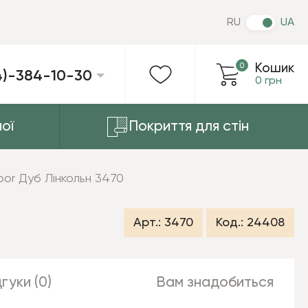
RU
UA
0
Кошик
4)-384-10-30
0 грн
ої
Покриття для стін
loor Дуб Лінкольн 3470
Арт.:
3470
Код.:
24408
гуки (0)
Вам знадобиться