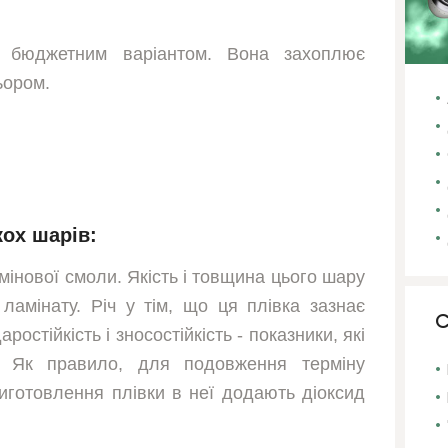
 є бюджетним варіантом.
Вона захоплює
ьором
.
кох шарів:
амінової смоли. Якість і товщина цього шару
амінату. Річ у тім, що ця плівка зазнає
С
остійкість і зносостійкість - показники, які
и. Як правило, для подовження терміну
виготовлення плівки в неї додають діоксид