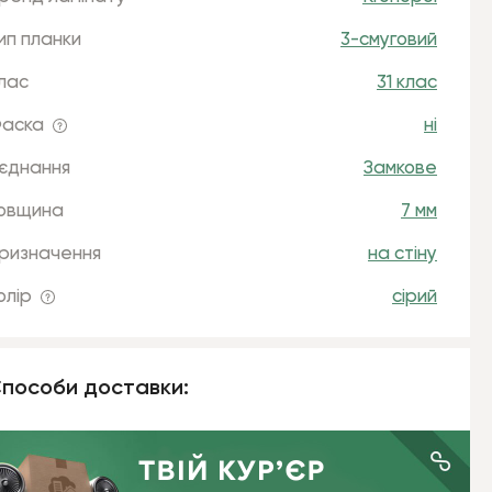
ип планки
3-смуговий
лас
31 клас
аска
ні
'єднання
Замкове
овщина
7 мм
ризначення
на стіну
олір
сірий
пособи доставки: