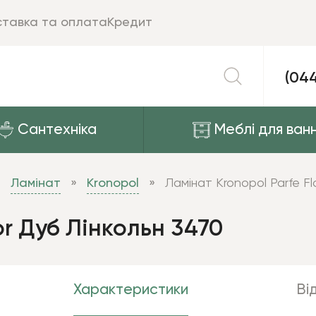
тавка та оплата
Кредит
(04
Сантехніка
Меблі для ванн
Ламінат
Kronopol
Ламінат Kronopol Parfe F
or Дуб Лінкольн 3470
Характеристики
Від