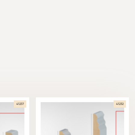
41237
41232