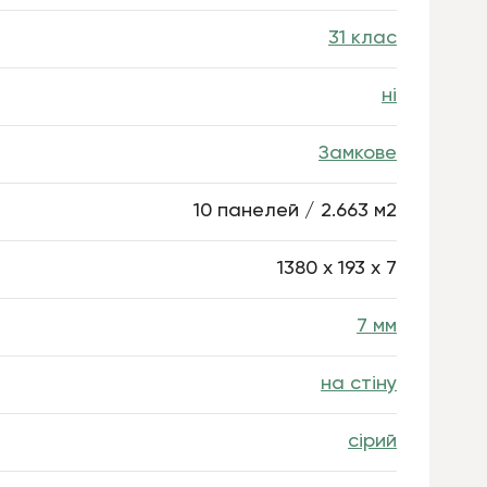
31 клас
ні
Замкове
10 панелей / 2.663 м2
1380 x 193 х 7
7 мм
на стіну
сірий