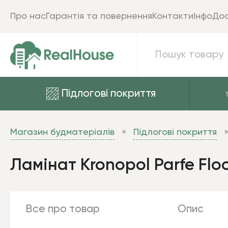
Про нас
Гарантія та повернення
Контакти
Інфо
Дос
Підлогові покриття
Магазин будматеріалів
Підлогові покриття
Ламінат Kronopol Parfe Flo
Все про товар
Опис