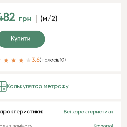
482
грн
(м/2)
Купити
3.6
( голосів
10
)
Калькулятор метражу
арактеристики:
Всі характеристики
ренд ламінату
Kronopol