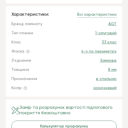
Характеристики:
Всі характеристики
Бренд ламінату
AGT
Тип планки
1-смуговий
Клас
33 клас
Фаска
4-v по периметру
З'єднання
Замкове
Товщина
8 мм
Призначення
в спальню
Колір
коричневий
Замір та розрахунок вартості підлогового
покриття безкоштовно
Калькулятор прорахунку