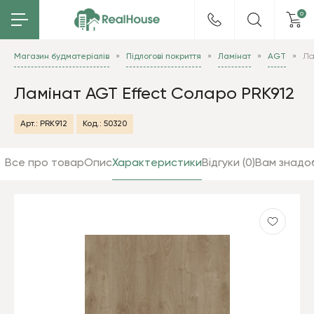
0
Магазин будматеріалів
Підлогові покриття
Ламінат
AGT
Ла
Ламінат AGT Effect Соларо PRK912
Арт.:
PRK912
Код.:
50320
Все про товар
Опис
Характеристики
Відгуки (0)
Вам знадо