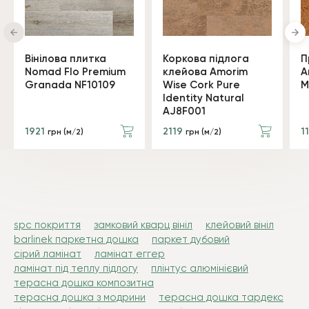
Вінілова плитка
Коркова підлога
П
Nomad Flo Premium
клейова Amorim
A
Granada NF10109
Wise Cork Pure
M
Identity Natural
AJ8F001
1921
2119
1
грн (м/2)
грн (м/2)
spc покриття
замковий кварц вініл
клейовий вініл
barlinek паркетна дошка
паркет дубовий
сірий ламінат
ламінат еггер
ламінат під теплу підлогу
плінтус алюмінієвий
терасна дошка композитна
терасна дошка з модрини
терасна дошка тардекс