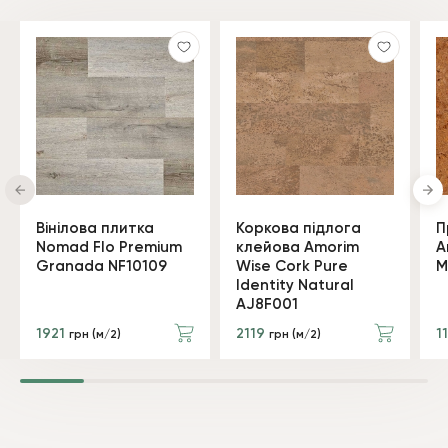
Вінілова плитка
Коркова підлога
П
Nomad Flo Premium
клейова Amorim
A
Granada NF10109
Wise Cork Pure
M
Identity Natural
AJ8F001
1921
2119
1
грн (м/2)
грн (м/2)