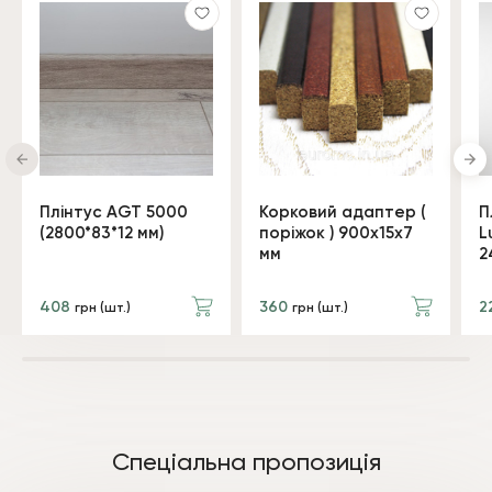
Плінтус AGT 5000
Корковий адаптер (
П
(2800*83*12 мм)
поріжок ) 900x15x7
L
мм
2
408
360
2
грн (шт.)
грн (шт.)
Спеціальна пропозиція