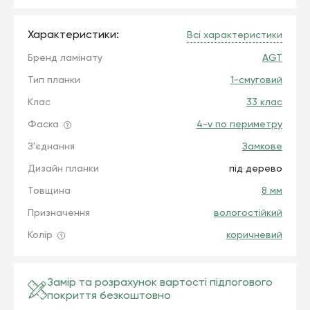
Характеристики:
Всі характеристики
Бренд ламінату
AGT
Тип планки
1-смуговий
Клас
33 клас
Фаска
4-v по периметру
З'єднання
Замкове
Дизайн планки
під дерево
Товщина
8 мм
Призначення
вологостійкий
Колір
коричневий
Замір та розрахунок вартості підлогового
покриття безкоштовно