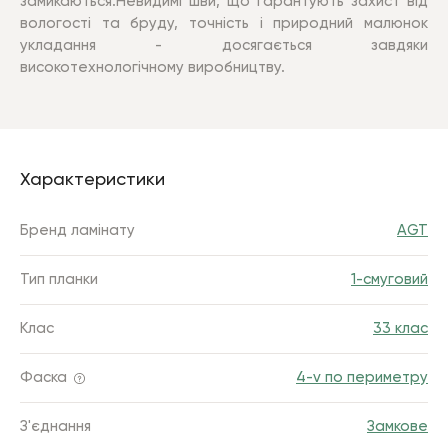
замикаються
.
Невидимі шви, що гарантують захист від
вологості та бруду, точність і природний малюнок
укладання - досягається завдяки
високотехнологічному виробництву
.
Характеристики
Бренд ламінату
AGT
Тип планки
1-смуговий
Клас
33 клас
Фаска
4-v по периметру
З'єднання
Замкове