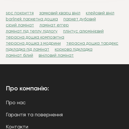
spc покриття
замковий кварц вініл
клейовий вініл
barlinek паркетна дошка
паркет дубовий
сірий ламінат
ламінат еггер
ламінат під теплу підлогу
плінтус алюмінієвий
терасна дошка композитна
терасна дошка з модрини
терасна дошка тардекс
підкладка під ламінат
коркова підкладка
ламінат білий
вініловий ламінат
Про компанію:
Про нас
Гарантія та повернення
Контакти