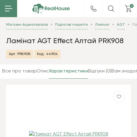
0
Магазин будматеріалів
Підлогові покриття
Ламінат
AGT
Ла
Ламінат AGT Effect Алтай PRK908
Арт.:
PRK908
Код.:
44904
Все про товар
Опис
Характеристики
Відгуки (0)
Вам знадо