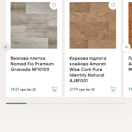
Вінілова плитка
Коркова підлога
П
Nomad Flo Premium
клейова Amorim
A
Granada NF10109
Wise Cork Pure
M
Identity Natural
AJ8F001
1921
2119
1
грн (м/2)
грн (м/2)