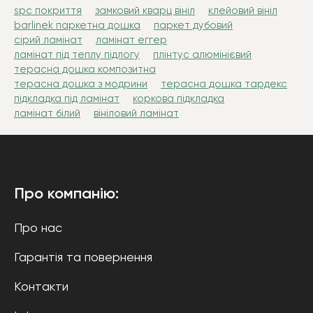
spc покриття
замковий кварц вініл
клейовий вініл
barlinek паркетна дошка
паркет дубовий
сірий ламінат
ламінат еггер
ламінат під теплу підлогу
плінтус алюмінієвий
терасна дошка композитна
терасна дошка з модрини
терасна дошка тардекс
підкладка під ламінат
коркова підкладка
ламінат білий
вініловий ламінат
Про компанію:
Про нас
Гарантія та повернення
Контакти