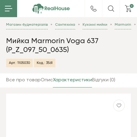
0
Магазин будматеріалів
Сантехніка
Кухонні мийки
Marmorin
Мийка Marmorin Voga 637
(P_Z_097_50_0635)
Арт.:
1105030
Код.:
3561
Все про товар
Опис
Характеристики
Відгуки (0)