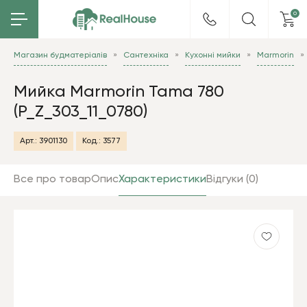
0
Магазин будматеріалів
Сантехніка
Кухонні мийки
Marmorin
Мийка Marmorin Tama 780
(P_Z_303_11_0780)
Арт.:
3901130
Код.:
3577
Все про товар
Опис
Характеристики
Відгуки (0)