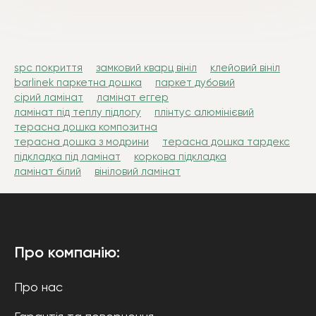
spc покриття
замковий кварц вініл
клейовий вініл
barlinek паркетна дошка
паркет дубовий
сірий ламінат
ламінат еггер
ламінат під теплу підлогу
плінтус алюмінієвий
терасна дошка композитна
терасна дошка з модрини
терасна дошка тардекс
підкладка під ламінат
коркова підкладка
ламінат білий
вініловий ламінат
Про компанію:
Про нас