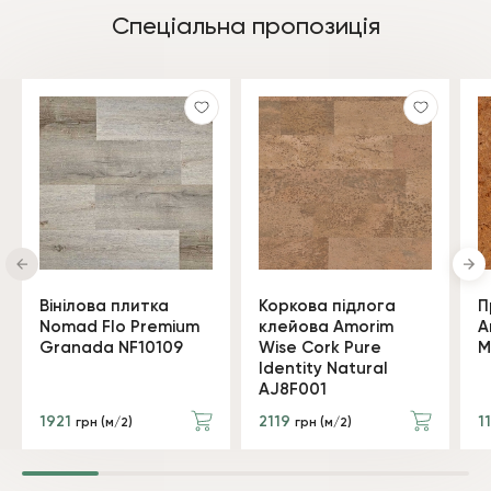
Спеціальна пропозиція
Вінілова плитка
Коркова підлога
П
Nomad Flo Premium
клейова Amorim
A
Granada NF10109
Wise Cork Pure
M
Identity Natural
AJ8F001
1921
2119
1
грн (м/2)
грн (м/2)