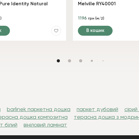
Pure Identity Natural
Melville RY40001
1196
)
грн (м/2)
к
В кошик
л
barlinek паркетна дошка
паркет дубовий
сірий
ерасна дошка композитна
терасна дошка з модри
т білий
вініловий ламінат