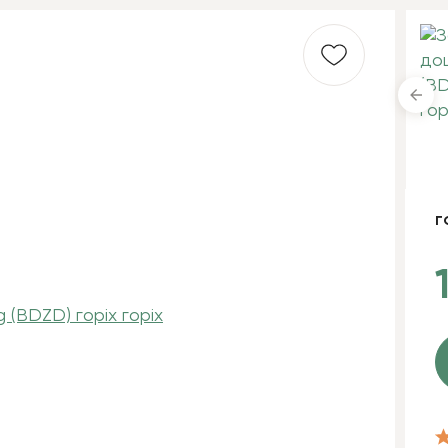
антрацит
каштан
г