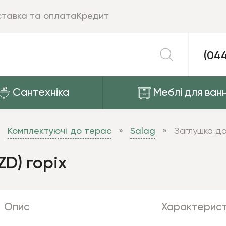
тавка та оплата
Кредит
(04
Сантехніка
Меблі для ванн
Комплектуючі до терас
Salag
Заглушка до
D) горіх
Опис
Характерист