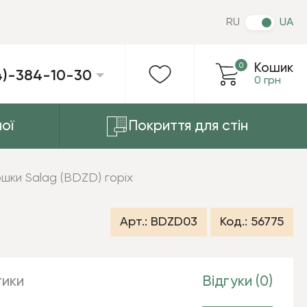
RU
UA
0
Кошик
4)-384-10-30
0 грн
ої
Покриття для стін
шки Salag (BDZD) горіх
Арт.:
BDZD03
Код.:
56775
ики
Відгуки (0)