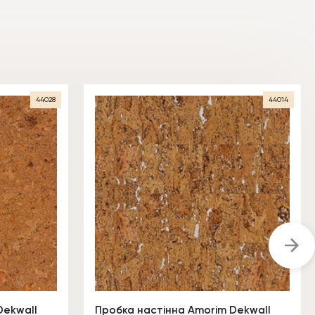
44028
44014
Dekwall
Пробка настінна Amorim Dekwall