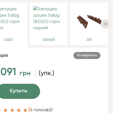
горіх
чорний
тик
оріх
Усі варіанти
1091
грн
(упк.)
Купити
5
( голосів
2
)