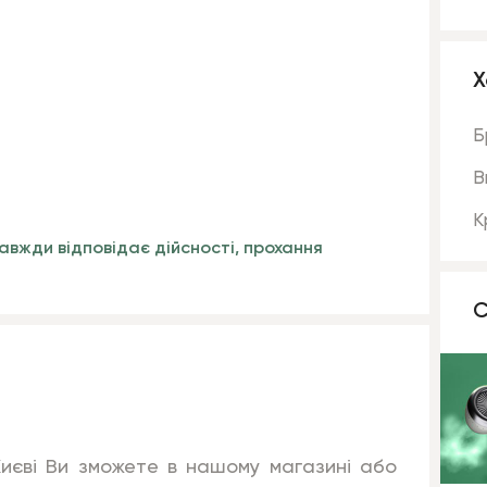
Х
Б
В
К
авжди відповідає дійсності, прохання
С
Києві Ви зможете в нашому магазині або