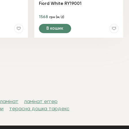
Fiord White RY19001
1568
грн (м/2)
В кошик
 ламінат
ламінат еггер
ни
терасна дошка тардекс