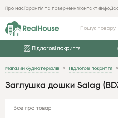
Про нас
Гарантія та повернення
Контакти
Інфо
Дос
Підлогові покриття
Магазин будматеріалів
Підлогові покриття
Заглушка дошки Salag (BDZ
Все про товар