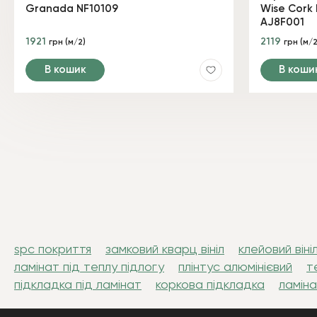
Granada NF10109
Wise Cork 
AJ8F001
1921
2119
грн (м/2)
грн (м/2
В кошик
В коши
spc покриття
замковий кварц вініл
клейовий віні
ламінат під теплу підлогу
плінтус алюмінієвий
т
підкладка під ламінат
коркова підкладка
ламіна