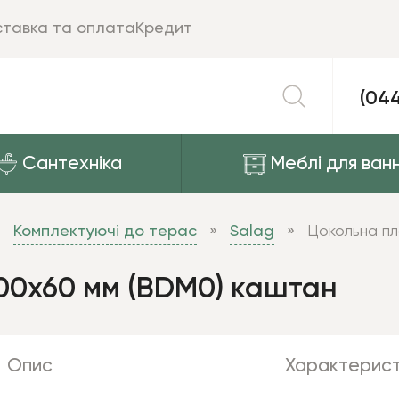
тавка та оплата
Кредит
(04
Сантехніка
Меблі для ванн
Комплектуючі до терас
Salag
Цокольна пл
00х60 мм (BDM0) каштан
Опис
Характерист