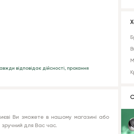
Х
Б
В
М
авжди відповідає дійсності, прохання
К
С
Києві Ви зможете в нашому магазині або
 зручний для Вас час.