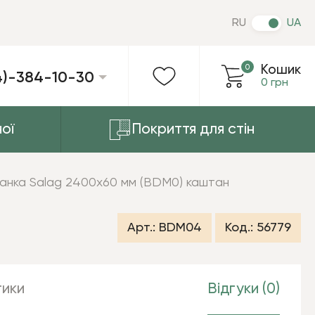
RU
UA
0
Кошик
4)-384-10-30
0 грн
ої
Покриття для стін
анка Salag 2400х60 мм (BDM0) каштан
Арт.:
BDM04
Код.:
56779
ики
Відгуки (0)