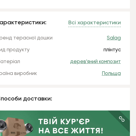
арактеристики:
Всі характеристики
ренд терасної дошки
Salag
ид продукту
плінтус
атеріал
дерев'яний композит
раїна виробник
Польща
пособи доставки: