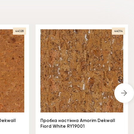
44028
44014
Dekwall
Пробка настінна Amorim Dekwall
Fiord White RY19001