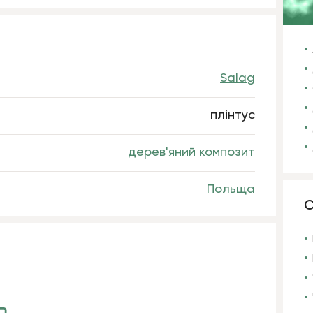
Salag
плінтус
дерев'яний композит
Польща
С