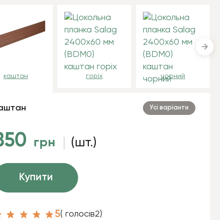
каштан
горіх
чорний
аштан
Усі варіанти
850
грн
(шт.)
Купити
5
( голосів
2
)