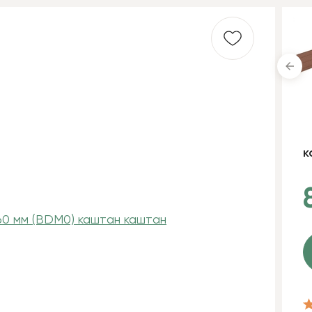
антрацит
к