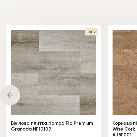
46810
Вінілова плитка Nomad Flo Premium
Коркова п
Granada NF10109
Wise Cork 
AJ8F001