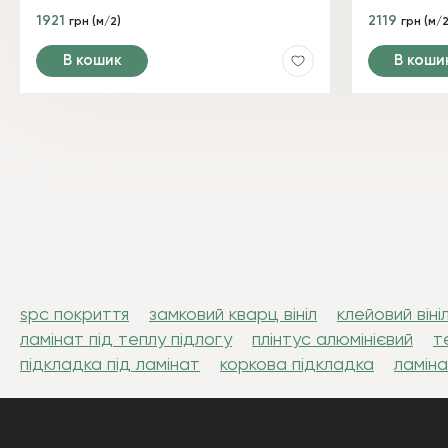
1921
2119
грн (м/2)
грн (м/2
В кошик
В коши
spc покриття
замковий кварц вініл
клейовий віні
ламінат під теплу підлогу
плінтус алюмінієвий
т
підкладка під ламінат
коркова підкладка
ламіна