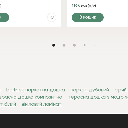
1196
)
грн (м/2)
к
В кошик
л
barlinek паркетна дошка
паркет дубовий
сірий
ерасна дошка композитна
терасна дошка з модри
т білий
вініловий ламінат