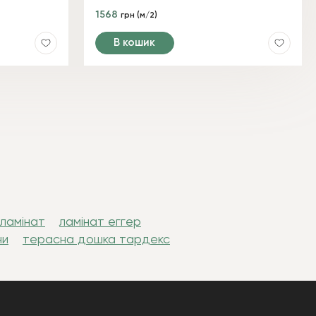
1568
грн (м/2)
В кошик
 ламінат
ламінат еггер
ни
терасна дошка тардекс