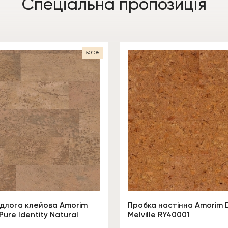
Спеціальна пропозиція
50105
ідлога клейова Amorim
Пробка настінна Amorim 
Pure Identity Natural
Melville RY40001