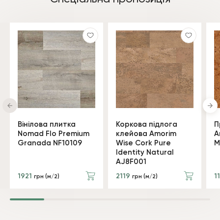
Вінілова плитка
Коркова підлога
П
Nomad Flo Premium
клейова Amorim
A
Granada NF10109
Wise Cork Pure
M
Identity Natural
AJ8F001
1921
2119
1
грн (м/2)
грн (м/2)