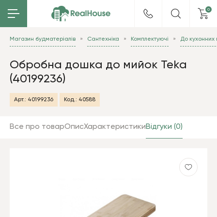
0
Магазин будматеріалів
Сантехніка
Комплектуючі
До кухонних
Обробна дошка до мийок Teka
(40199236)
Арт.:
40199236
Код.:
40588
Все про товар
Опис
Характеристики
Відгуки (0)