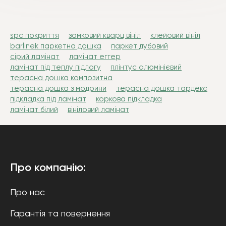
spc покриття
замковий кварц вініл
клейовий вініл
barlinek паркетна дошка
паркет дубовий
сірий ламінат
ламінат еггер
ламінат під теплу підлогу
плінтус алюмінієвий
терасна дошка композитна
терасна дошка з модрини
терасна дошка тардекс
підкладка під ламінат
коркова підкладка
ламінат білий
вініловий ламінат
Про компанію:
Про нас
Гарантія та повернення