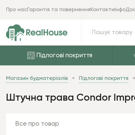
Про нас
Гарантія та повернення
Контакти
Інфо
Дос
Підлогові покриття
Магазин будматеріалів
Підлогові покриття
Штучна трава Condor Impr
Все про товар