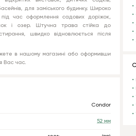
, відкритих виставок, дитячих садків,
басейнів, для заміського будинку. Широко
 під час оформлення садових доріжок,
чок і озер. Штучна трава стійка до
стирання, швидко відновлюється після
ожете в нашому магазині або оформивши
я Вас час.
С
Condor
52 мм