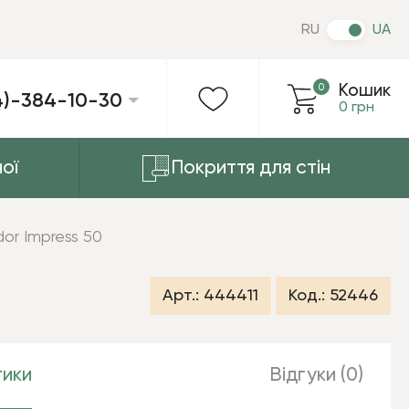
RU
UA
0
Кошик
4)-384-10-30
0 грн
ої
Покриття для стін
r Impress 50
Арт.:
444411
Код.:
52446
ики
Відгуки (0)