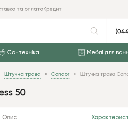
тавка та оплата
Кредит
(04
Сантехніка
Меблі для ванн
Штучна трава
Condor
Штучна трава Condo
ess 50
Опис
Характерист