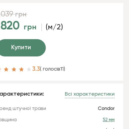
2039
грн
1820
грн
(м/2)
Купити
3.3
( голосів
11
)
арактеристики:
Всі характеристики
ренд штучної трави
Condor
овщина
52 мм