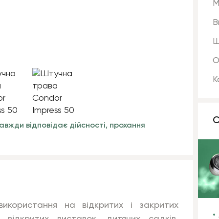
М
В
Ш
О
К
С
авжди відповідає дійсності, прохання
користання на відкритих і закритих