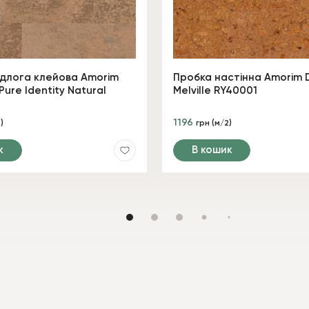
ідлога клейова Amorim
Пробка настінна Amorim 
Pure Identity Natural
Melville RY40001
1196
)
грн (м/2)
к
В кошик