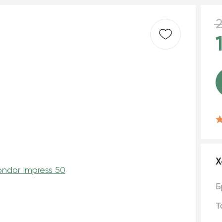
Х
Б
Т