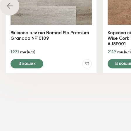
Вінілова плитка Nomad Flo Premium
Коркова п
Granada NF10109
Wise Cork 
AJ8F001
1921
2119
грн (м/2)
грн (м/2
В кошик
В коши