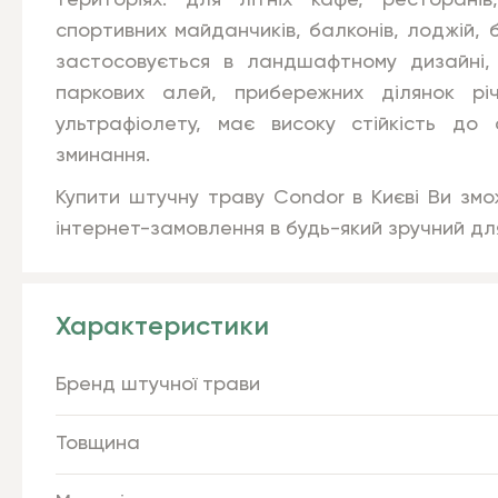
територіях: для літніх кафе, ресторанів
спортивних майданчиків, балконів, лоджій, 
застосовується в ландшафтному дизайні,
паркових алей, прибережних ділянок рі
ультрафіолету, має високу стійкість до 
зминання.
Купити штучну траву Condor в Києві Ви зм
інтернет-замовлення в будь-який зручний дл
Характеристики
Бренд штучної трави
Товщина