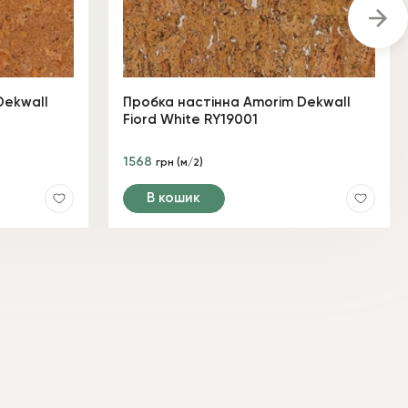
Dekwall
Пробка настінна Amorim Dekwall
Fiord White RY19001
1568
грн (м/2)
В кошик