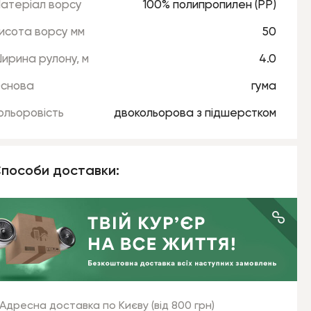
атеріал ворсу
100% полипропилен (РР)
исота ворсу мм
50
ирина рулону, м
4.0
снова
гума
ольоровість
двокольорова з підшерстком
пособи доставки:
Адресна доставка по Києву (від 800 грн)