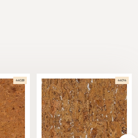
44028
44014