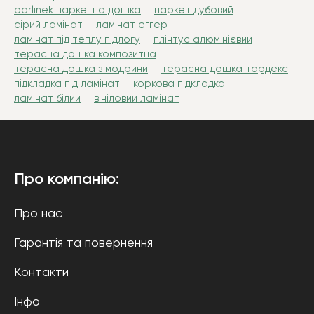
barlinek паркетна дошка
паркет дубовий
сірий ламінат
ламінат еггер
ламінат під теплу підлогу
плінтус алюмінієвий
терасна дошка композитна
терасна дошка з модрини
терасна дошка тардекс
підкладка під ламінат
коркова підкладка
ламінат білий
вініловий ламінат
Про компанію:
Про нас
Гарантія та повернення
Контакти
Інфо