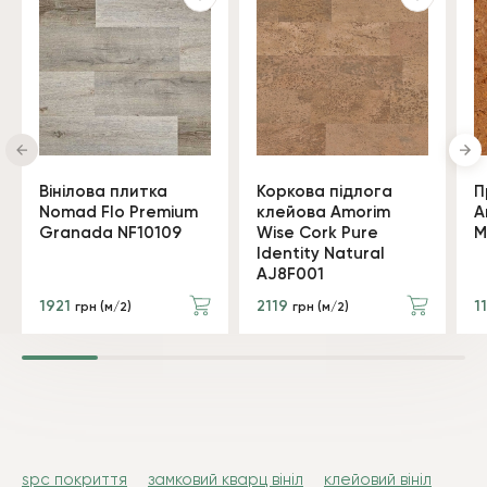
Вінілова плитка
Коркова підлога
П
Nomad Flo Premium
клейова Amorim
A
Granada NF10109
Wise Cork Pure
M
Identity Natural
AJ8F001
1921
2119
1
грн (м/2)
грн (м/2)
spc покриття
замковий кварц вініл
клейовий вініл