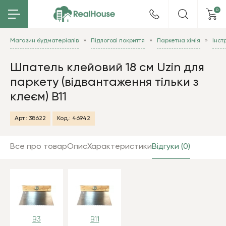
0
Магазин будматеріалів
Підлогові покриття
Паркетна хімія
Інст
Шпатель клейовий 18 см Uzin для
паркету (відвантаження тільки з
клеєм) B11
Арт.:
38622
Код.:
46942
Все про товар
Опис
Характеристики
Відгуки (0)
B3
B11