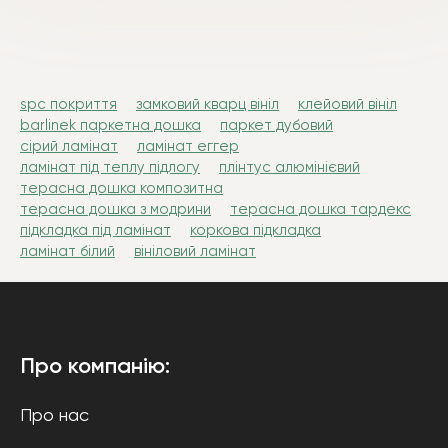
spc покриття
замковий кварц вініл
клейовий вініл
barlinek паркетна дошка
паркет дубовий
сірий ламінат
ламінат еггер
ламінат під теплу підлогу
плінтус алюмінієвий
терасна дошка композитна
терасна дошка з модрини
терасна дошка тардекс
підкладка під ламінат
коркова підкладка
ламінат білий
вініловий ламінат
Про компанію:
Про нас