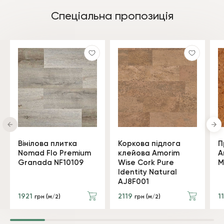
Спеціальна пропозиція
Вінілова плитка
Коркова підлога
П
Nomad Flo Premium
клейова Amorim
A
Granada NF10109
Wise Cork Pure
M
Identity Natural
AJ8F001
1921
2119
1
грн (м/2)
грн (м/2)