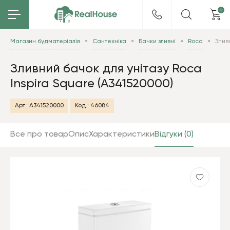
0
Магазин будматеріалів
Сантехніка
Бачки зливні
Roca
Злив
Зливний бачок для унітазу Roca
Inspira Square (A341520000)
Арт.:
A341520000
Код.:
46084
Все про товар
Опис
Характеристики
Відгуки (0)