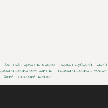
л
barlinek паркетна дошка
паркет дубовий
сірий
ерасна дошка композитна
терасна дошка з модри
т білий
вініловий ламінат