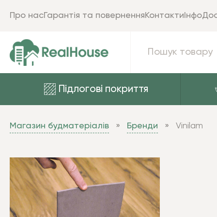
Про нас
Гарантія та повернення
Контакти
Інфо
Дос
Підлогові покриття
Магазин будматеріалів
Бренди
Vinilam