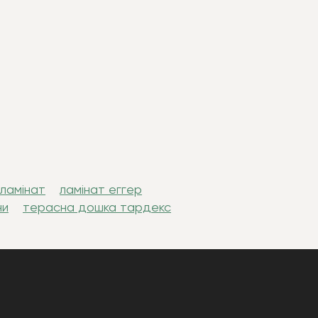
 ламінат
ламінат еггер
ни
терасна дошка тардекс