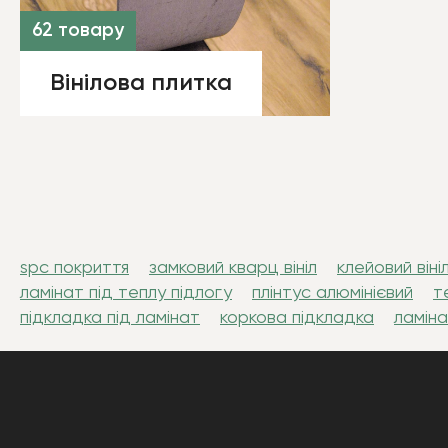
62 товару
Вінілова плитка
spc покриття
замковий кварц вініл
клейовий віні
ламінат під теплу підлогу
плінтус алюмінієвий
т
підкладка під ламінат
коркова підкладка
ламіна