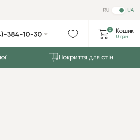
RU
UA
0
Кошик
4)-384-10-30
0 грн
ої
Покриття для стін