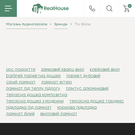
0
Магазин будматеріалів
Бренди
Tru Stone
spc покриття
замковий кварц вініл
клейовий вініл
barlinek паркетна дошка
паркет дубовий
сірий ламінат
ламінат еггер
ламінат під теплу підлогу
плінтус алюмінієвий
терасна дошка композитна
терасна дошка з модрини
терасна дошка тардекс
підкладка під ламінат
коркова підкладка
ламінат білий
вініловий ламінат