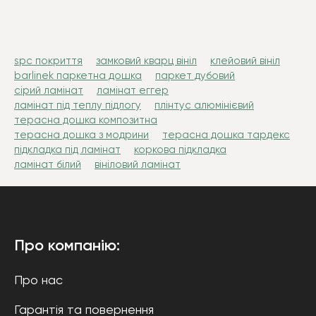
spc покриття
замковий кварц вініл
клейовий вініл
barlinek паркетна дошка
паркет дубовий
сірий ламінат
ламінат еггер
ламінат під теплу підлогу
плінтус алюмінієвий
терасна дошка композитна
терасна дошка з модрини
терасна дошка тардекс
підкладка під ламінат
коркова підкладка
ламінат білий
вініловий ламінат
Про компанію:
Про нас
Гарантія та повернення