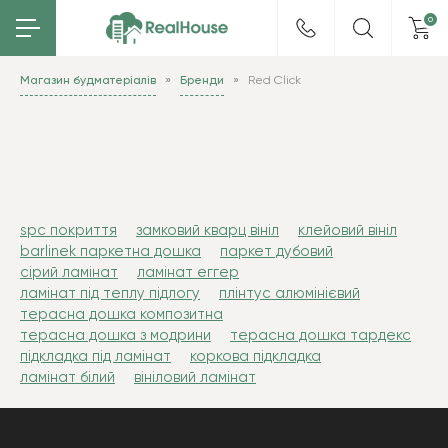
0
Магазин будматеріалів
Бренди
Red Click
spc покриття
замковий кварц вініл
клейовий вініл
barlinek паркетна дошка
паркет дубовий
сірий ламінат
ламінат еггер
ламінат під теплу підлогу
плінтус алюмінієвий
терасна дошка композитна
терасна дошка з модрини
терасна дошка тардекс
підкладка під ламінат
коркова підкладка
ламінат білий
вініловий ламінат