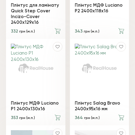
Плінтус для ламінату
Плінтус МДФ Luciano
Quick Step Cover
P2 2400х118х16
Incizo-Cover
2400x129x16
332
343
грн (м.п.)
грн (м.п.)
Плінтус МДФ Luciano
Плінтус Salag Bravo
P1 2400х130х16
2400х95х16 мм
353
364
грн (м.п.)
грн (м.п.)