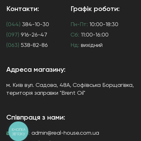
Контакти:
Графік роботи:
(044)
384-10-30
Пн-Пт:
10:00-18:30
(097)
916-26-47
Сб:
11:00-16:00
(063)
538-82-86
Нд:
вихідний
Адреса магазину:
м. Київ
вул. Садова, 48А, Софіївська Борщагівка
,
територія заправки "Brent Oil"
Співпраця з нами:
КНОПКА
e-mail:
admin@real-house.com.ua
ЗВ'ЯЗКУ