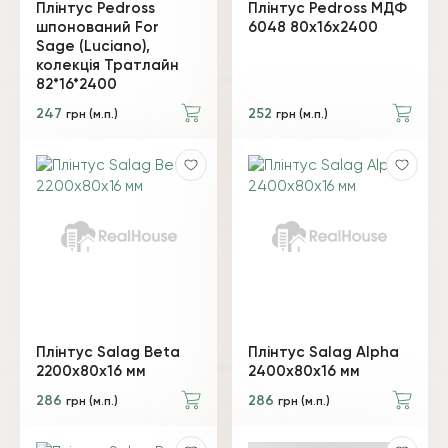
Плінтус Pedross
Плінтус Pedross МДФ
шпонований For
6048 80х16x2400
Sage (Luciano),
колекція Тратлайн
82*16*2400
247
252
грн (м.п.)
грн (м.п.)
Плінтус Salag Beta
Плінтус Salag Alpha
2200х80х16 мм
2400х80х16 мм
286
286
грн (м.п.)
грн (м.п.)