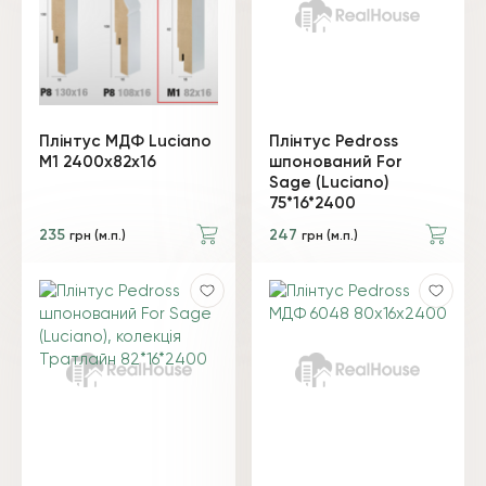
Плінтус МДФ Luciano
Плінтус Pedross
M1 2400х82х16
шпонований For
Sage (Luciano)
75*16*2400
235
247
грн (м.п.)
грн (м.п.)