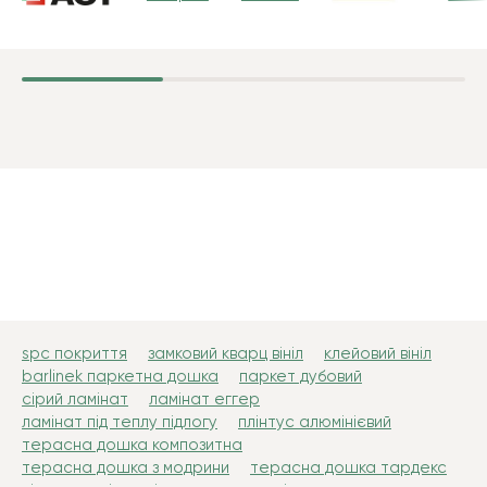
spc покриття
замковий кварц вініл
клейовий вініл
barlinek паркетна дошка
паркет дубовий
сірий ламінат
ламінат еггер
ламінат під теплу підлогу
плінтус алюмінієвий
терасна дошка композитна
терасна дошка з модрини
терасна дошка тардекс