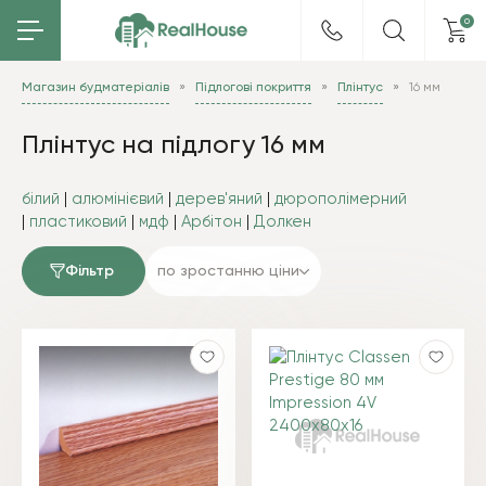
0
Магазин будматеріалів
Підлогові покриття
Плінтус
16 мм
Плінтус на підлогу 16 мм
білий
|
алюмінієвий
|
дерев'яний
|
дюрополімерний
|
пластиковий
|
мдф
|
А
рбітон
|
Д
олкен
Фільтр
по зростанню ціни