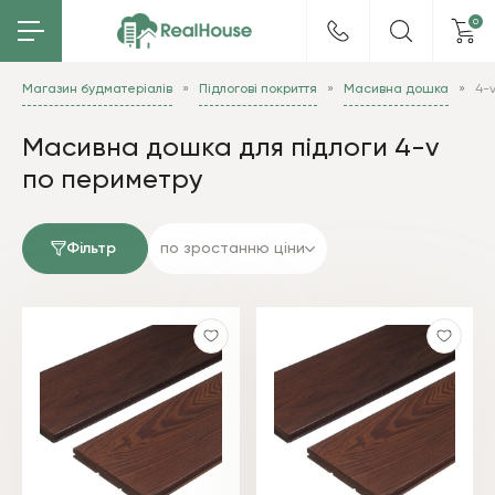
0
Магазин будматеріалів
Підлогові покриття
Масивна дошка
4-
Масивна дошка для підлоги 4-v
по периметру
Фільтр
по зростанню ціни