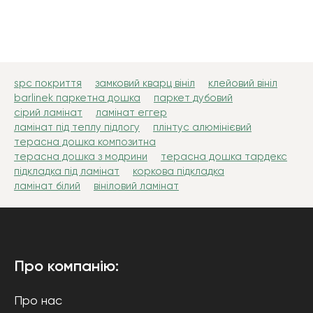
spc покриття
замковий кварц вініл
клейовий вініл
barlinek паркетна дошка
паркет дубовий
сірий ламінат
ламінат еггер
ламінат під теплу підлогу
плінтус алюмінієвий
терасна дошка композитна
терасна дошка з модрини
терасна дошка тардекс
підкладка під ламінат
коркова підкладка
ламінат білий
вініловий ламінат
Про компанію:
Про нас