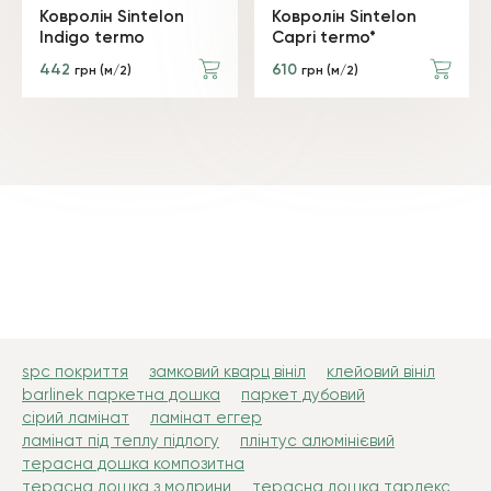
Ковролін Sintelon
Ковролін Sintelon
Indigo termo
Capri termo*
442
610
грн (м/2)
грн (м/2)
spc покриття
замковий кварц вініл
клейовий вініл
barlinek паркетна дошка
паркет дубовий
сірий ламінат
ламінат еггер
ламінат під теплу підлогу
плінтус алюмінієвий
терасна дошка композитна
терасна дошка з модрини
терасна дошка тардекс