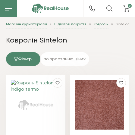
0
Магазин будматеріалів
Підлогові покриття
Ковролін
Sintelon
Ковролін Sintelon
Фільтр
по зростанню ціни