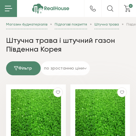
0
Магазин будматеріалів
Підлогові покриття
Штучна трава
Півд
Штучна трава і штучний газон
Південна Корея
Фільтр
по зростанню ціни