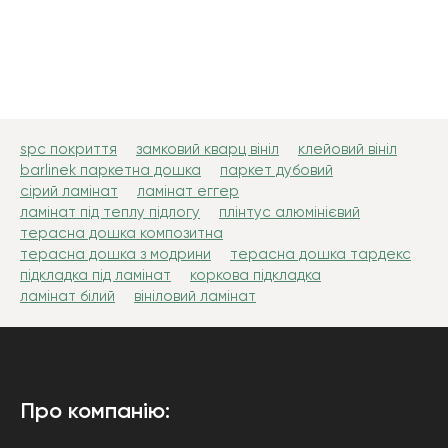
spc покриття
замковий кварц вініл
клейовий вініл
barlinek паркетна дошка
паркет дубовий
сірий ламінат
ламінат еггер
ламінат під теплу підлогу
плінтус алюмінієвий
терасна дошка композитна
терасна дошка з модрини
терасна дошка тардекс
підкладка під ламінат
коркова підкладка
ламінат білий
вініловий ламінат
Про компанію: