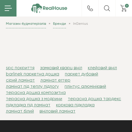
0
Магазин будматеріалів
Бренди
InGenius
spc покриття
замковий кварц вініл
клейовий вініл
barlinek паркетна дошка
паркет дубовий
сірий ламінат
ламінат еггер
ламінат під теплу підлогу
плінтус алюмінієвий
терасна дошка композитна
терасна дошка з модрини
терасна дошка тардекс
підкладка під ламінат
коркова підкладка
ламінат білий
вініловий ламінат