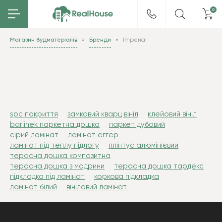
0
Магазин будматеріалів
Бренди
Imperial
spc покриття
замковий кварц вініл
клейовий вініл
barlinek паркетна дошка
паркет дубовий
сірий ламінат
ламінат еггер
ламінат під теплу підлогу
плінтус алюмінієвий
терасна дошка композитна
терасна дошка з модрини
терасна дошка тардекс
підкладка під ламінат
коркова підкладка
ламінат білий
вініловий ламінат