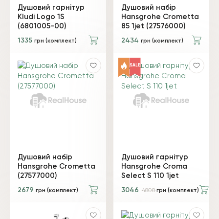
Душовий гарнітур
Душовий набір
Kludi Logo 1S
Hansgrohe Crometta
(6801005-00)
85 1jet (27576000)
1335
2434
грн (комплект)
грн (комплект)
SALE
Душовий набір
Душовий гарнітур
Hansgrohe Crometta
Hansgrohe Croma
(27577000)
Select S 110 1jet
2679
3046
грн (комплект)
4808
грн (комплект)