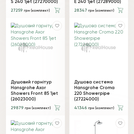
S 240 1jet (27270000)
E 240 1jet (27289000)
27259
28347
грн (комплект)
грн (комплект)
Душовий гарнітур
Душова система
Hansgrohe Axor
Hansgrohe Croma
Showers Front 85 1jet
220 Showerpipe
(26023000)
(27224000)
29879
41346
грн (комплект)
грн (комплект)