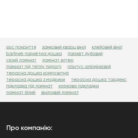
spc покриття
замковий кварц вініл
клейовий вініл
barlinek паркетна дошка
паркет дубовий
сірий ламінат
ламінат еггер
ламінат під теплу підлогу
плінтус алюмінієвий
терасна дошка композитна
терасна дошка з модрини
терасна дошка тардекс
підкладка під ламінат
коркова підкладка
ламінат білий
вініловий ламінат
Про компанію: