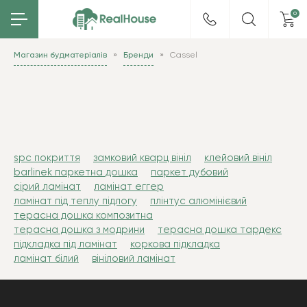
0
Магазин будматеріалів
Бренди
Cassel
spc покриття
замковий кварц вініл
клейовий вініл
barlinek паркетна дошка
паркет дубовий
сірий ламінат
ламінат еггер
ламінат під теплу підлогу
плінтус алюмінієвий
терасна дошка композитна
терасна дошка з модрини
терасна дошка тардекс
підкладка під ламінат
коркова підкладка
ламінат білий
вініловий ламінат